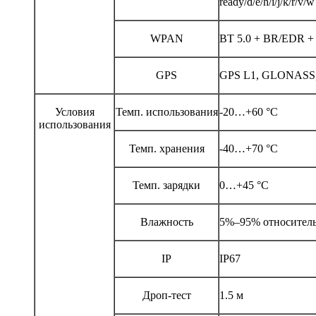
ready/d/e/h/i/j/k/r/v/w
WPAN
BT 5.0 + BR/EDR +
GPS
GPS L1, GLONASS, 
Условия
Темп. использования
-20…+60 °C
использования
Темп. хранения
-40…+70 °C
Темп. зарядки
0…+45 °C
Влажность
5%–95% относитель
IP
IP67
Дроп-тест
1.5 м