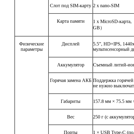
Слот под SIM-карту
2 x nano-SIM
Карта памяти
1 x MicroSD-карт
GB）
Физические
Дисплей
5.5”, HD+IPS, 144
параметры
мультисенсорный д
Аккумулятор
Съемный литий-ион
Горячая замена АКБ
Поддержка горячей 
не нужно выключат
Габариты
157.8 мм × 75.5 мм 
Вес
250 г (с аккумулято
Порты
1 × USB Type-C (п